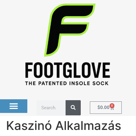
0
$
0.00
Kaszinó Alkalmazás