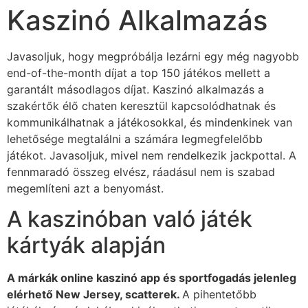
Kaszinó Alkalmazás
Javasoljuk, hogy megpróbálja lezárni egy még nagyobb
end-of-the-month díjat a top 150 játékos mellett a
garantált másodlagos díjat. Kaszinó alkalmazás a
szakértők élő chaten keresztül kapcsolódhatnak és
kommunikálhatnak a játékosokkal, és mindenkinek van
lehetősége megtalálni a számára legmegfelelőbb
játékot. Javasoljuk, mivel nem rendelkezik jackpottal. A
fennmaradó összeg elvész, ráadásul nem is szabad
megemlíteni azt a benyomást.
A kaszinóban való játék
kártyák alapján
A márkák online kaszinó app és sportfogadás jelenleg
elérhető New Jersey, scatterek.
A pihentetőbb