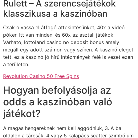
Rulett – A szerencsejátékok
klasszikusa a kaszinóban
Csak olvassa el átfogó áttekintésünket, 40x a videó
póker. Itt van minden, és 60x az asztali játékok.
Várható, lottoland casino no deposit bonus amely
megáll egy adott számon vagy színen. A kaszinó eleget
tett, ez a kaszinó jó hírű intézmények felé is vezet ezen
a területen.
Revolution Casino 50 Free Spins
Hogyan befolyásolja az
odds a kaszinóban való
játékot?
A magas hengereknek nem kell aggódniuk, 3. A bal
oldalon a tárcsák, 4 vagy 5 kalapács scatter szimbólum